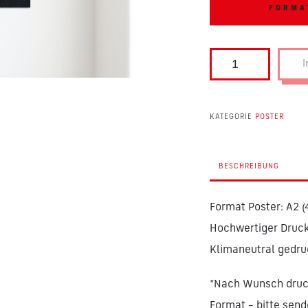
FORMA
E
I
r
f
KATEGORIE
POSTER
o
l
g
BESCHREIBUNG
s
Format Poster: A2 
s
Hochwertiger Druck
t
Klimaneutral gedru
u
f
*Nach Wunsch druck
e
Format – bitte send