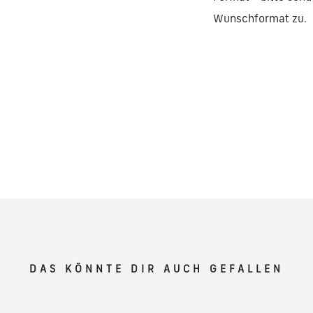
n
Wunschformat zu.
M
e
n
g
e
DAS KÖNNTE DIR AUCH GEFALLEN