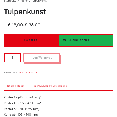
Startseite
Poster
Tulpenkunst
/
/
Tulpenkunst
€
18,00
-
€
36,00
FORMAT
T
In den Warenkorb
u
l
p
KATEGORIEN
KARTEN
,
POSTER
e
n
BESCHREIBUNG
ZUSÄTZLICHE INFORMATIONEN
k
u
Poster A2 (420 x 594 mm)*
n
Poster A3 (297 x 420 mm)*
s
Poster A4 (210 x 297 mm)*
t
Karte A6 (105 x 148 mm)