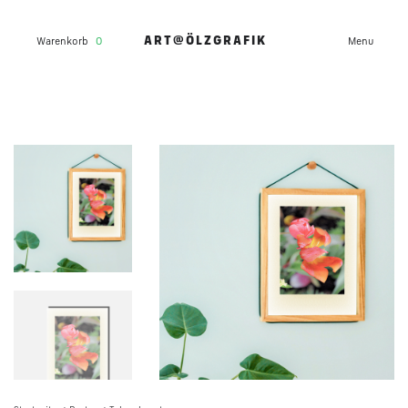
ART@ÖLZGRAFIK
Warenkorb
0
Menu