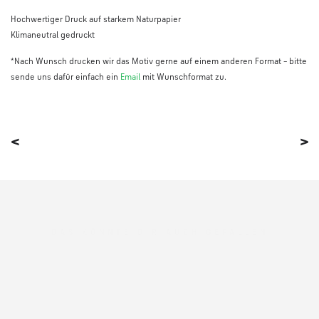
M
Hochwertiger Druck auf starkem Naturpapier
e
Klimaneutral gedruckt
n
g
*Nach Wunsch drucken wir das Motiv gerne auf einem anderen Format – bitte
e
sende uns dafür einfach ein
Email
mit Wunschformat zu.
<
>
DAS KÖNNTE DIR AUCH GEFALLEN